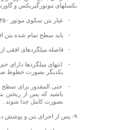
بکسلهای موتورگیربکس و گاورنر، 
-
عیار بتن سکوی موتور ۳۵۰ باشد .
-
باید سطح تمام شده یتن افق
-
فاصله میلگردهای افقی از سطح زیری
-
انتهای میلگردها دارای خم 
یکدیگر بصورت خطوط صاف 
-
حتی المقدور برای سطح زی
باشید که پس از ریختن بتن
بصورت کامل جدا شوند .
۹- پس از اجرای بتن و پوشش دور دربها، می توان امور برقی چاه و موتورخانه را اجرا کرد :