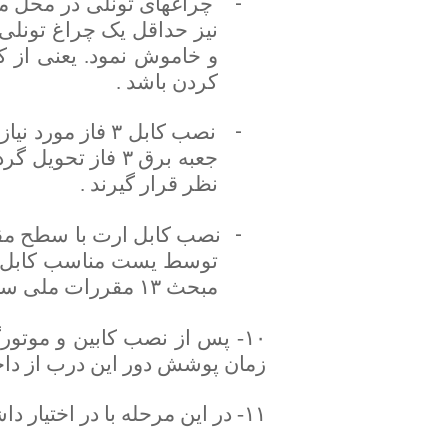
-
چراغهای تونلی در محل من
نیز حداقل یک چراغ تونلی 
و خاموش نمود. یعنی از 
کردن باشد .
-
نصب کابل ۳ فاز
نظر قرار گیرند .
-
مبحث ۱۳ مقررات ملی ساختمان خیلی دقیق مد نظر قرار گیرند .
۱۰- پس از نصب کابین و موت
زمان پوشش دور این درب از داخ
۱۱- در این مرحله با در اختیار داشتن برق ۳ فاز ، آسانسور راه اندازی می شود .