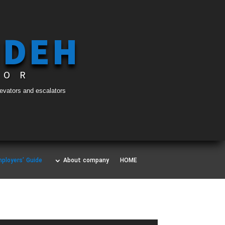
NDEH
TOR
levators and escalators
ployers’ Guide
About company
HOME