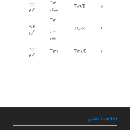
T16
نورد
89
T89/B
5
سبک
گرم
T16
نورد
90
T90/B
6
بال
گرم
پهن
نورد
127
T127
T127/B
7
گرم
اطلاعات تماس