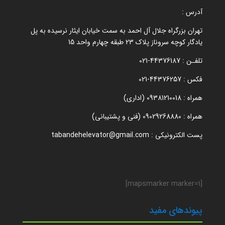
آدرس :
تهران بزرگراه جلال آل احمد به سمت خیابان ایثار نرسیده به پل
یادگار کوچه سروناز پلاک 23 طبقه چهارم واحد 15
تلفـن : 44376187-021
فکس : 44376257-021
همراه : 09381210018 (اداری)
همراه : 09029268880 (فنی و پشتیبانی)
پست الکترونیکی : tabandehelevator@gmail.com
[mapsmarker marker=1]
پیوندهای مفید