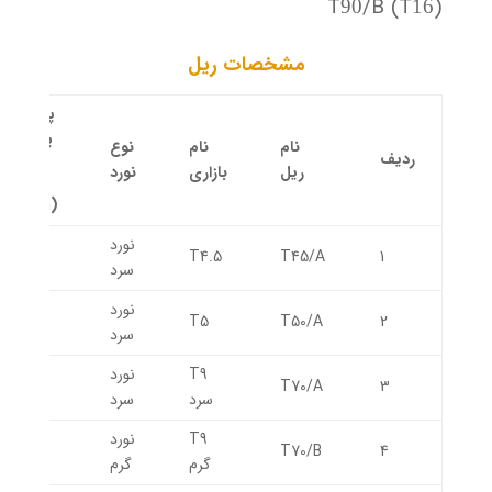
T
/B (T
)
90
16
مشخصات ریل
پهنای
پشت
نام
نام
نوع
ردیف
ریل
ریل
بازاری
نورد
(mm)
نورد
45
T4.5
T45/A
1
سرد
نورد
50
T5
T50/A
2
سرد
T9
نورد
70
T70/A
3
سرد
سرد
T9
نورد
70
T70/B
4
گرم
گرم