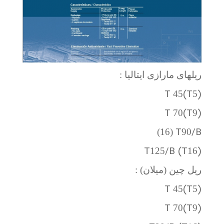
ریلهای مارازی ایتالیا :
T
(T
)
45
5
T
(T
)
70
9
T
/B
(16)
90
T
/B (T
)
125
16
ریل چین (میلان) :
T
(T
)
45
5
T
(T
)
70
9